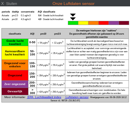
X
Onze Luftdaten sensor
Sluiten
periode
deeltje
concentratie
AQI
classificatie
Actuele
pm2.5
0.1 ug/m3
0.4
Goede lucht kwaliteit
Actuele
pm10
4.3 ug/m3
4.0
Goede lucht kwaliteit
De metingen hierboven zijn "realtime"
classificatie
AQI
pm10
pm2.5
De gezondheids effecten zijn gebaseerd op
24 uurs
gemiddelde
waardes
Goede lucht
De luchtkwaliteit wordt als bevredigend beschouwd en
0-50
3
3
< 54 μg/m
< 12 μg/m
kwaliteit
luchtverontreiniging brengt weinig of geen risico met zich mee
Luchtkwaliteit is acceptabel; voor sommige verontreinigende
Aanvaardbare
50-
stoffen kan er echter een matig gezondheidsrisico zijn voor een
3
3
< 154 μg/m
< 35.4 μg/m
lucht kwaliteit
100
zeer klein aantal mensen dat ongewoon gevoelig is voor
luchtverontreiniging.
Leden van gevoelige groepen kunnen gezondheidseffecten
Ongezond voor
100-
3
3
< 254 μg/m
< 55.4 μg/m
ervaren. Het grote publiek zal waarschijnlijk niet worden
enkelen
150
beïnvloed.
Iedereen kan gezondheidseffecten beginnen te ervaren. Leden
150-
3
3
Ongezond
< 354 μg/m
< 150.4 μg/m
van gevoelige groepen kunnen ernstigere gezondheidseffecten
200
ervaren.
200-
Gezondheidswaarschuwing: iedereen kan ernstigere
Zeer ongezond
3
3
< 424 μg/m
< 250.4 μg/m
300
gezondheidseffecten ervaren.
>
Gezondheidswaarschuwingen voor noodsituaties. De hele
Gevaarlijk
3
3
> 424 μg/m
> 250.4 μg/m
300
bevolking heeft meer kans om getroffen te worden.
Meer informatie:
EPA Luchtkwaliteit index
Luftdaten sensor
Meetgegevens van: 06-08-2026 18:12
Sensor id.: 98726 (53.38,5.97)