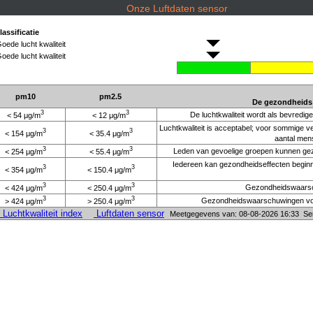
Onze Luftdaten sensor
lassificatie
oede lucht kwaliteit
oede lucht kwaliteit
pm10
pm2.5
De gezondheids 
3
3
De luchtkwaliteit wordt als bevredig
< 54 μg/m
< 12 μg/m
Luchtkwaliteit is acceptabel; voor sommige ve
3
3
< 154 μg/m
< 35.4 μg/m
aantal mens
3
3
Leden van gevoelige groepen kunnen gezon
< 254 μg/m
< 55.4 μg/m
Iedereen kan gezondheidseffecten beginn
3
3
< 354 μg/m
< 150.4 μg/m
3
3
Gezondheidswaarsch
< 424 μg/m
< 250.4 μg/m
3
3
Gezondheidswaarschuwingen voor 
> 424 μg/m
> 250.4 μg/m
uchtkwaliteit index
Luftdaten sensor
Meetgegevens van: 08-08-2026 16:33 Sens