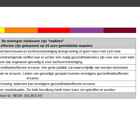
De metingen hierboven zijn "realtime"
effecten zijn gebaseerd op
24 uurs gemiddelde
waardes
end beschouwd en luchtverontreiniging brengt weinig of geen risico met zich mee
rontreinigende stoffen kan er echter een matig gezondheidsrisico zijn voor een zeer klein
en dat ongewoon gevoelig is voor luchtverontreiniging.
dheidseffecten ervaren. Het grote publiek zal waarschijnlijk niet worden beïnvloed.
en te ervaren. Leden van gevoelige groepen kunnen ernstigere gezondheidseffecten
ervaren.
uwing: iedereen kan ernstigere gezondheidseffecten ervaren.
noodsituaties. De hele bevolking heeft meer kans om getroffen te worden.
or id.: 98726 (53.38,5.97)