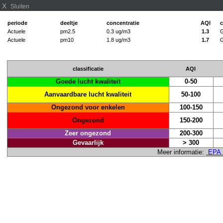
X
Sluiten
periode
deeltje
concentratie
AQI
c
Actuele
pm2.5
0.3 ug/m3
1.3
G
Actuele
pm10
1.8 ug/m3
1.7
G
classificatie
AQI
Goede lucht kwaliteit
0-50
Aanvaardbare lucht kwaliteit
50-100
Ongezond voor enkelen
100-150
Ongezond
150-200
Zeer ongezond
200-300
Gevaarlijk
> 300
Meer informatie:
EPA L