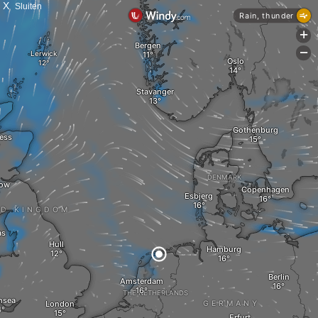
X
Sluiten