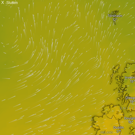
X
Sluiten