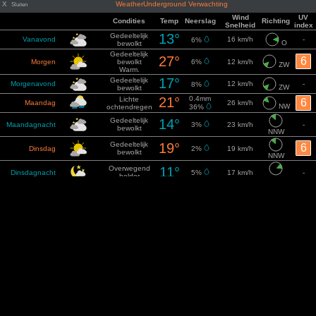
X
WeatherUnderground Verwachting
Sluiten
Wind
UV
Condities
Temp
Neerslag
Richting
Snelheid
index
13°
Gedeeltelijk
Vanavond
16 km/h
-
6%
O
bewolkt
Gedeeltelijk
27°
6
Morgen
bewolkt
6%
12 km/h
ZW
Warm.
17°
Gedeeltelijk
Morgenavond
12 km/h
-
8%
ZW
bewolkt
21°
0.4mm
Lichte
6
Maandag
26 km/h
NW
ochtendregen
36%
Gedeeltelijk
14°
Maandagnacht
3%
23 km/h
-
bewolkt
NNW
Gedeeltelijk
19°
6
Dinsdag
2%
19 km/h
bewolkt
NNW
Overwegend
11°
Dinsdagnacht
5%
17 km/h
-
helder
ONO
24°
Overwegend
6
Woensdag
22 km/h
5%
O
zonnig
15°
Overwegend
Woensdagnacht
21 km/h
-
3%
O
helder
Zonnig
29°
6
Donderdag
2%
17 km/h
Erg warm.
OZO
17°
Donderdagnacht
Helder
15 km/h
-
2%
ZO