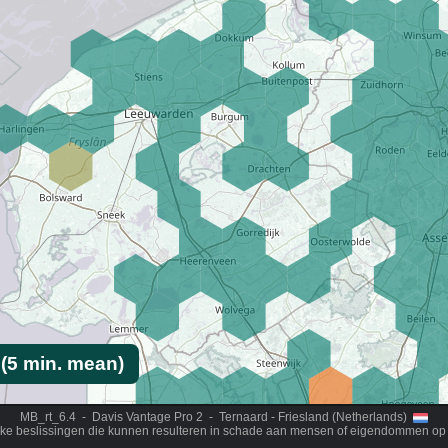
MB_rt_6.4 - Davis Vantage Pro 2 - Ternaard - Friesland (Netherlands)
ijke beslissingen die kunnen resulteren in schade aan mensen of eigendommen op 